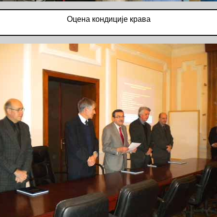
Оцена кондиције крава