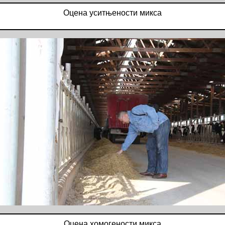
Оцена уситњености микса
Оцена хомогености микса