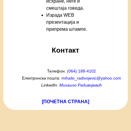
исхране, неге и
смештаја говеда.
Израда WEB
презентација и
припрема штампе.
Контакт
Телефон:
(064) 188-4102
Електронска пошта:
mihailo_radivojevic@yahoo.com
LinkedIn:
Михаило Радивојевић
[ПОЧЕТНА СТРАНА]